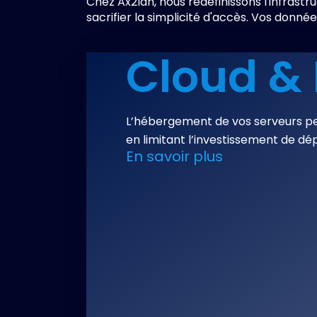
Chez
Ax2lan,
nous
redéfinissons
l'infrastr
sacrifier
la
simplicité
d'accès.
Vos
donnée
Cloud &
L’hébergement de vos serveurs perm
en limitant l’investissement de dé
En savoir plus