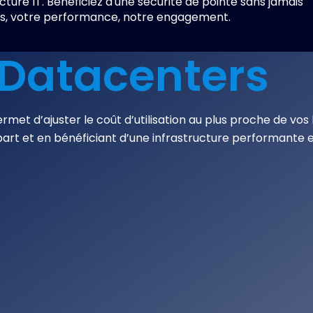
ucture
IT.
Bénéficiez
d'une
sécurité
de
pointe
sans
jamais
s,
votre
performance,
notre
engagement.
 Datacenters
et d’ajuster le coût d’utilisation au plus proche de vos 
part et en bénéficiant d’une infrastructure performante et